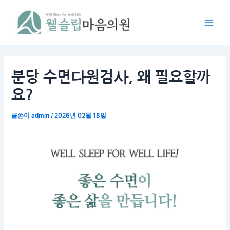
콘
Main
텐
Men
츠
로
건
너
분당 수면다원검사, 왜 필요할까
뛰
요?
기
글쓴이
admin
/
2026년 02월 18일