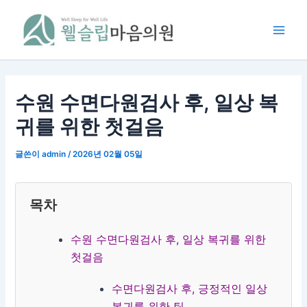
콘
Main
텐
Men
츠
로
건
너
수원 수면다원검사 후, 일상 복
뛰
귀를 위한 첫걸음
기
글쓴이
admin
/
2026년 02월 05일
목차
수원 수면다원검사 후, 일상 복귀를 위한
첫걸음
수면다원검사 후, 긍정적인 일상
복귀를 위한 팁