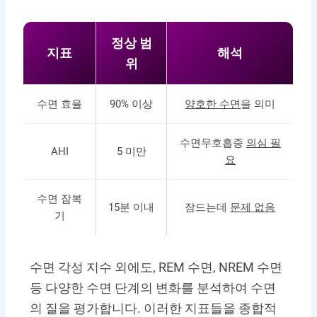
정상 범
지표
해석
위
수면 효율
90% 이상
양호한 수면
을 의미
수면무호흡증
의심 필
AHI
5 미만
요
수면 잠복
15분 이내
잠드는데
문제 없음
기
수면 각성 지수 외에도, REM 수면, NREM 수면
등 다양한 수면 단계의 변화를 분석하여 수면
의 질을 평가합니다. 이러한 지표들을 종합적