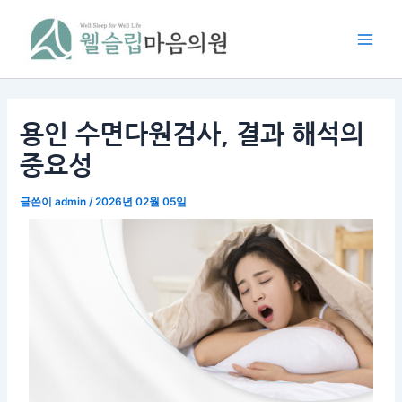
콘
Main
텐
Men
츠
로
건
너
용인 수면다원검사, 결과 해석의
뛰
중요성
기
글쓴이
admin
/
2026년 02월 05일