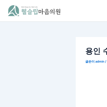
콘
텐
츠
로
건
너
뛰
기
용인 
글쓴이
admin
/