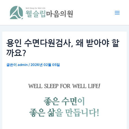
콘
Main
텐
Men
츠
로
건
너
용인 수면다원검사, 왜 받아야 할
뛰
까요?
기
글쓴이
admin
/
2026년 02월 05일