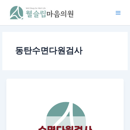
콘
Main
텐
Men
츠
로
건
너
뛰
동탄수면다원검사
기